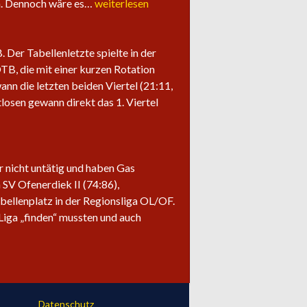
Saisonabschluss
ln. Dennoch wäre es…
weiterlesen
der
Herrenteams
Der Tabellenletzte spielte in der
OTB, die mit einer kurzen Rotation
ann die letzten beiden Viertel (21:11,
losen gewann direkt das 1. Viertel
ir nicht untätig und haben Gas
SV Ofenerdiek II (74:86),
bellenplatz in der Regionsliga OL/OF.
Liga „finden“ mussten und auch
Datenschutz