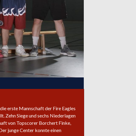
 die erste Mannschaft der Fire Eagles
llt. Zehn Siege und sechs Niederlagen
haft von Topscorer Borchert Finke,
 Der junge Center konnte einen