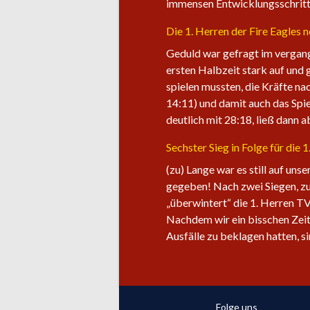
immensen Entwicklungsschritt 
Die 1. Herren der Fire Eagles 
Geduld war gefragt im vergang
ersten Halbzeit stark auf und 
spielen mussten, die Kräfte na
14:11) und damit auch das Spie
deutlich mit 28:18, ließ dann 
Sechster Sieg in Folge für die 
(zu) Lange war es still auf uns
gegeben! Nach zwei Siegen, zu
„überwintert“ die 1. Herren TV
Nachdem wir ein bisschen Zeit
Ausfälle zu beklagen hatten, s
Folge uns