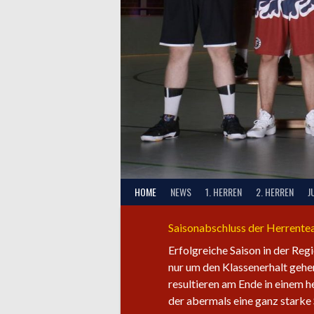
HOME
NEWS
1. HERREN
2. HERREN
J
Saisonabschluss der Herrent
Erfolgreiche Saison in der Reg
nur um den Klassenerhalt gehen
resultieren am Ende in einem 
der abermals eine ganz starke 