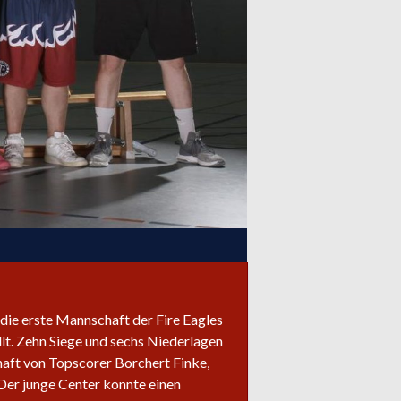
 die erste Mannschaft der Fire Eagles
llt. Zehn Siege und sechs Niederlagen
haft von Topscorer Borchert Finke,
 Der junge Center konnte einen