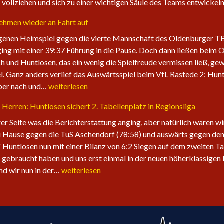
vollziehen und sich zu einer wichtigen Säule des Teams entwicke
nehmen wieder an Fahrt auf
enen Heimspiel gegen die vierte Mannschaft des Oldenburger TB. 
ging mit einer 39:37 Führung in die Pause. Doch dann ließen beim 
ch und Huntlosen, das ein wenig die Spielfreude vermissen ließ, gew
l. Ganz anders verlief das Auswärtsspiel beim VfL Rastede 2: Hunt
Die
aber nach und…
weiterlesen
1.
1. Herren: Huntlosen sichert 2. Tabellenplatz in Regionsliga
Herren
der
erer Seite was die Berichterstattung anging, aber natürlich waren w
Fire
 Hause gegen die TuS Aschendorf (78:58) und auswärts gegen den 
Eagles
 Huntlosen nun mit einer Bilanz von 6:2 Siegen auf dem zweiten Ta
nehmen
 gebraucht haben und uns erst einmal in der neuen höherklassigen 
wieder
Sechster
ind wir nun in der…
weiterlesen
an
Sieg
Fahrt
in
auf
Folge
für