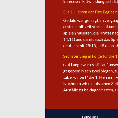
immensen Entwicklungsschritt 
Die 1. Herren der Fire Eagles 
Geduld war gefragt im vergang
ersten Halbzeit stark auf und 
spielen mussten, die Kräfte na
14:11) und damit auch das Spie
deutlich mit 28:18, ließ dann 
Sechster Sieg in Folge für die 
(zu) Lange war es still auf uns
gegeben! Nach zwei Siegen, zu
„überwintert“ die 1. Herren TV
Nachdem wir ein bisschen Zeit
Ausfälle zu beklagen hatten, s
Folge uns