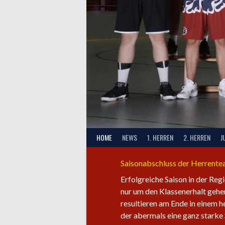
HOME
NEWS
1. HERREN
2. HERREN
J
Saisonabschluss der Herrent
Erfolgreiche Saison in der Reg
nur um den Klassenerhalt gehen
resultieren am Ende in einem 
der abermals eine ganz starke 