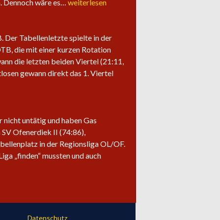
Saisonabschluss
ln. Dennoch wäre es…
weiterlesen
der
Herrenteams
Der Tabellenletzte spielte in der
OTB, die mit einer kurzen Rotation
ann die letzten beiden Viertel (21:11,
losen gewann direkt das 1. Viertel
ir nicht untätig und haben Gas
SV Ofenerdiek II (74:86),
bellenplatz in der Regionsliga OL/OF.
Liga „finden“ mussten und auch
Datenschutz