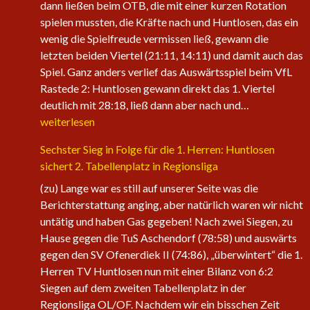
dann ließen beim OTB, die mit einer kurzen Rotation
spielen mussten, die Kräfte nach und Huntlosen, das ein
wenig die Spielfreude vermissen ließ, gewann die
letzten beiden Viertel (21:11, 14:11) und damit auch das
Spiel. Ganz anders verlief das Auswärtsspiel beim VfL
Rastede 2: Huntlosen gewann direkt das 1. Viertel
Die
deutlich mit 28:18, ließ dann aber nach und…
1.
weiterlesen
Herren
Sechster Sieg in Folge für die 1. Herren: Huntlosen
der
sichert 2. Tabellenplatz in Regionsliga
Fire
Eagles
(zu) Lange war es still auf unserer Seite was die
nehmen
Berichterstattung anging, aber natürlich waren wir nicht
wieder
untätig und haben Gas gegeben! Nach zwei Siegen, zu
an
Hause gegen die TuS Aschendorf (78:58) und auswärts
Fahrt
gegen den SV Ofenerdiek II (74:86), „überwintert“ die 1.
auf
Herren TV Huntlosen nun mit einer Bilanz von 6:2
Siegen auf dem zweiten Tabellenplatz in der
Regionsliga OL/OF. Nachdem wir ein bisschen Zeit