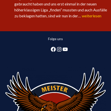
gebraucht haben und uns erst einmal in der neuen
höherklassigen Liga „finden“ mussten und auch Ausfälle
Sechster
zu beklagen hatten, sind wir nun in der…
weiterlesen
Sieg
in
Folge
Folge uns
für
die
Facebook
Instagram
YouTube
1.
Herren:
Huntlosen
sichert
2.
Tabellenplatz
in
Regionsliga