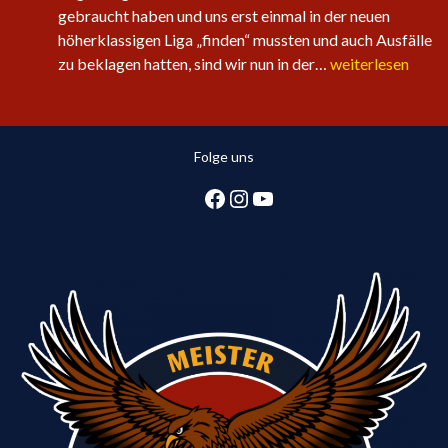
gebraucht haben und uns erst einmal in der neuen
höherklassigen Liga „finden“ mussten und auch Ausfälle
Sechster
zu beklagen hatten, sind wir nun in der…
weiterlesen
Sieg
in
Folge
Folge uns
für
die
Facebook
Instagram
YouTube
1.
Herren:
Huntlosen
sichert
2.
Tabellenplatz
in
Regionsliga