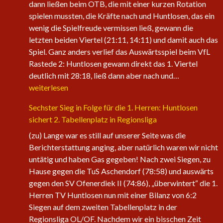
dann ließen beim OTB, die mit einer kurzen Rotation
spielen mussten, die Kräfte nach und Huntlosen, das ein
wenig die Spielfreude vermissen ließ, gewann die
letzten beiden Viertel (21:11, 14:11) und damit auch das
Spiel. Ganz anders verlief das Auswärtsspiel beim VfL
Rastede 2: Huntlosen gewann direkt das 1. Viertel
Die
deutlich mit 28:18, ließ dann aber nach und…
1.
weiterlesen
Herren
Sechster Sieg in Folge für die 1. Herren: Huntlosen
der
sichert 2. Tabellenplatz in Regionsliga
Fire
Eagles
(zu) Lange war es still auf unserer Seite was die
nehmen
Berichterstattung anging, aber natürlich waren wir nicht
wieder
untätig und haben Gas gegeben! Nach zwei Siegen, zu
an
Hause gegen die TuS Aschendorf (78:58) und auswärts
Fahrt
gegen den SV Ofenerdiek II (74:86), „überwintert“ die 1.
auf
Herren TV Huntlosen nun mit einer Bilanz von 6:2
Siegen auf dem zweiten Tabellenplatz in der
Regionsliga OL/OF. Nachdem wir ein bisschen Zeit