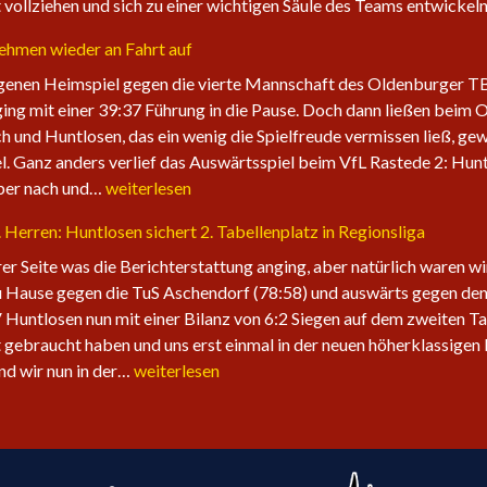
vollziehen und sich zu einer wichtigen Säule des Teams entwicke
nehmen wieder an Fahrt auf
enen Heimspiel gegen die vierte Mannschaft des Oldenburger TB. 
ging mit einer 39:37 Führung in die Pause. Doch dann ließen beim 
ch und Huntlosen, das ein wenig die Spielfreude vermissen ließ, gew
l. Ganz anders verlief das Auswärtsspiel beim VfL Rastede 2: Hunt
Die
aber nach und…
weiterlesen
1.
1. Herren: Huntlosen sichert 2. Tabellenplatz in Regionsliga
Herren
der
erer Seite was die Berichterstattung anging, aber natürlich waren w
Fire
 Hause gegen die TuS Aschendorf (78:58) und auswärts gegen den 
Eagles
 Huntlosen nun mit einer Bilanz von 6:2 Siegen auf dem zweiten Ta
nehmen
 gebraucht haben und uns erst einmal in der neuen höherklassigen 
wieder
Sechster
ind wir nun in der…
weiterlesen
an
Sieg
Fahrt
in
auf
Folge
für