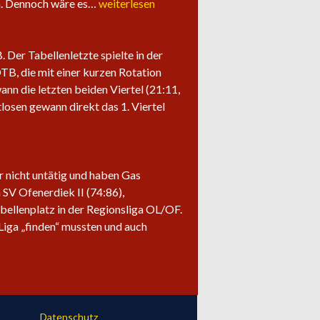
Saisonabschluss
ln. Dennoch wäre es…
weiterlesen
der
Herrenteams
Der Tabellenletzte spielte in der
OTB, die mit einer kurzen Rotation
ann die letzten beiden Viertel (21:11,
losen gewann direkt das 1. Viertel
ir nicht untätig und haben Gas
SV Ofenerdiek II (74:86),
bellenplatz in der Regionsliga OL/OF.
Liga „finden“ mussten und auch
Datenschutz