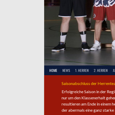
HOME
NEWS
1. HERREN
2. HERREN
J
Saisonabschluss der Herrent
Erfolgreiche Saison in der Reg
nur um den Klassenerhalt gehen
resultieren am Ende in einem 
der abermals eine ganz starke 