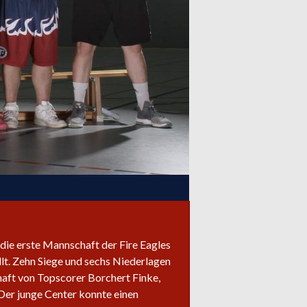
 die erste Mannschaft der Fire Eagles
llt. Zehn Siege und sechs Niederlagen
haft von Topscorer Borchert Finke,
 Der junge Center konnte einen