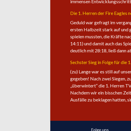
immensen Entwicklungsschritt 
Die 1. Herren der Fire Eagles 
Geduld war gefragt im vergang
ersten Halbzeit stark auf und 
spielen mussten, die Kräfte na
14:11) und damit auch das Spie
deutlich mit 28:18, ließ dann 
Sechster Sieg in Folge für die 
(zu) Lange war es still auf uns
gegeben! Nach zwei Siegen, zu
„überwintert“ die 1. Herren TV
Nachdem wir ein bisschen Zeit
Ausfälle zu beklagen hatten, s
Folge uns