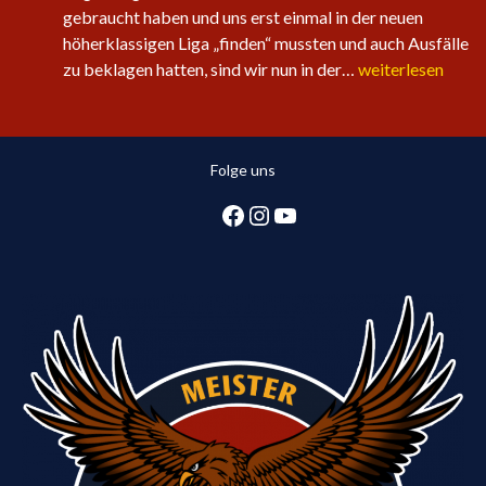
gebraucht haben und uns erst einmal in der neuen
höherklassigen Liga „finden“ mussten und auch Ausfälle
Sechster
zu beklagen hatten, sind wir nun in der…
weiterlesen
Sieg
in
Folge
Folge uns
für
die
Facebook
Instagram
YouTube
1.
Herren:
Huntlosen
sichert
2.
Tabellenplatz
in
Regionsliga