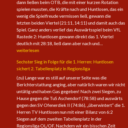
dann ließen beim OTB, die mit einer kurzen Rotation
spielen mussten, die Kräfte nach und Huntlosen, das ein
wenig die Spielfreude vermissen ließ, gewann die
letzten beiden Viertel (21:11, 14:11) und damit auch das
Spiel. Ganz anders verlief das Auswärtsspiel beim VfL
Rastede 2: Huntlosen gewann direkt das 1. Viertel
Die
deutlich mit 28:18, ließ dann aber nach und…
1.
weiterlesen
Herren
Sechster Sieg in Folge für die 1. Herren: Huntlosen
der
sichert 2. Tabellenplatz in Regionsliga
Fire
Eagles
(zu) Lange war es still auf unserer Seite was die
nehmen
Berichterstattung anging, aber natürlich waren wir nicht
wieder
untätig und haben Gas gegeben! Nach zwei Siegen, zu
an
Hause gegen die TuS Aschendorf (78:58) und auswärts
Fahrt
gegen den SV Ofenerdiek II (74:86), „überwintert“ die 1.
auf
Herren TV Huntlosen nun mit einer Bilanz von 6:2
Siegen auf dem zweiten Tabellenplatz in der
Regionsliga OL/OF. Nachdem wir ein bisschen Zeit