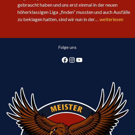
gebraucht haben und uns erst einmal in der neuen
höherklassigen Liga „finden“ mussten und auch Ausfälle
Sechster
zu beklagen hatten, sind wir nun in der…
weiterlesen
Sieg
in
Folge
Folge uns
für
die
Facebook
Instagram
YouTube
1.
Herren:
Huntlosen
sichert
2.
Tabellenplatz
in
Regionsliga