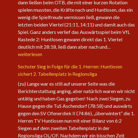
dann ließen beim OTB, die mit einer kurzen Rotation
spielen mussten, die Kräfte nach und Huntlosen, das ein
wenig die Spielfreude vermissen ließ, gewann die
letzten beiden Viertel (21:11, 14:11) und damit auch das
Spiel. Ganz anders verlief das Auswärtsspiel beim VfL
Rastede 2: Huntlosen gewann direkt das 1. Viertel
Die
deutlich mit 28:18, ließ dann aber nach und…
1.
weiterlesen
Herren
Sechster Sieg in Folge für die 1. Herren: Huntlosen
der
sichert 2. Tabellenplatz in Regionsliga
Fire
Eagles
(zu) Lange war es still auf unserer Seite was die
nehmen
Berichterstattung anging, aber natürlich waren wir nicht
wieder
untätig und haben Gas gegeben! Nach zwei Siegen, zu
an
Hause gegen die TuS Aschendorf (78:58) und auswärts
Fahrt
gegen den SV Ofenerdiek II (74:86), „überwintert“ die 1.
auf
Herren TV Huntlosen nun mit einer Bilanz von 6:2
Siegen auf dem zweiten Tabellenplatz in der
Regionsliga OL/OF. Nachdem wir ein bisschen Zeit