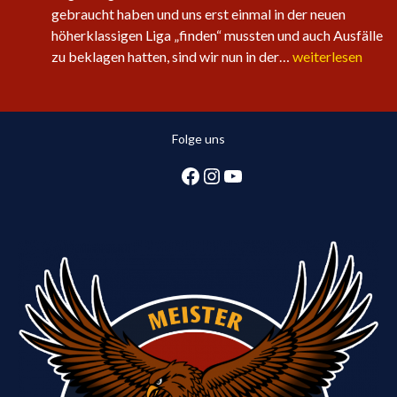
gebraucht haben und uns erst einmal in der neuen
höherklassigen Liga „finden“ mussten und auch Ausfälle
Sechster
zu beklagen hatten, sind wir nun in der…
weiterlesen
Sieg
in
Folge
Folge uns
für
die
Facebook
Instagram
YouTube
1.
Herren:
Huntlosen
sichert
2.
Tabellenplatz
in
Regionsliga