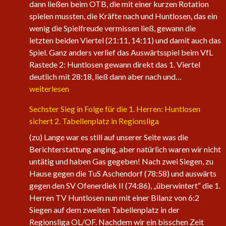
dann ließen beim OTB, die mit einer kurzen Rotation
spielen mussten, die Kräfte nach und Huntlosen, das ein
wenig die Spielfreude vermissen ließ, gewann die
letzten beiden Viertel (21:11, 14:11) und damit auch das
Spiel. Ganz anders verlief das Auswärtsspiel beim VfL
Rastede 2: Huntlosen gewann direkt das 1. Viertel
Die
deutlich mit 28:18, ließ dann aber nach und…
1.
weiterlesen
Herren
Sechster Sieg in Folge für die 1. Herren: Huntlosen
der
sichert 2. Tabellenplatz in Regionsliga
Fire
Eagles
(zu) Lange war es still auf unserer Seite was die
nehmen
Berichterstattung anging, aber natürlich waren wir nicht
wieder
untätig und haben Gas gegeben! Nach zwei Siegen, zu
an
Hause gegen die TuS Aschendorf (78:58) und auswärts
Fahrt
gegen den SV Ofenerdiek II (74:86), „überwintert“ die 1.
auf
Herren TV Huntlosen nun mit einer Bilanz von 6:2
Siegen auf dem zweiten Tabellenplatz in der
Regionsliga OL/OF. Nachdem wir ein bisschen Zeit