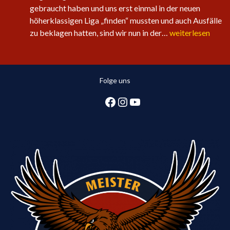
gebraucht haben und uns erst einmal in der neuen
höherklassigen Liga „finden“ mussten und auch Ausfälle
Sechster
zu beklagen hatten, sind wir nun in der…
weiterlesen
Sieg
in
Folge
Folge uns
für
die
Facebook
Instagram
YouTube
1.
Herren:
Huntlosen
sichert
2.
Tabellenplatz
in
Regionsliga