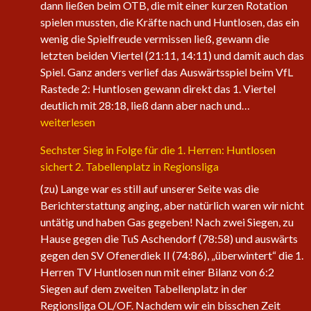
dann ließen beim OTB, die mit einer kurzen Rotation
spielen mussten, die Kräfte nach und Huntlosen, das ein
wenig die Spielfreude vermissen ließ, gewann die
letzten beiden Viertel (21:11, 14:11) und damit auch das
Spiel. Ganz anders verlief das Auswärtsspiel beim VfL
Rastede 2: Huntlosen gewann direkt das 1. Viertel
Die
deutlich mit 28:18, ließ dann aber nach und…
1.
weiterlesen
Herren
Sechster Sieg in Folge für die 1. Herren: Huntlosen
der
sichert 2. Tabellenplatz in Regionsliga
Fire
Eagles
(zu) Lange war es still auf unserer Seite was die
nehmen
Berichterstattung anging, aber natürlich waren wir nicht
wieder
untätig und haben Gas gegeben! Nach zwei Siegen, zu
an
Hause gegen die TuS Aschendorf (78:58) und auswärts
Fahrt
gegen den SV Ofenerdiek II (74:86), „überwintert“ die 1.
auf
Herren TV Huntlosen nun mit einer Bilanz von 6:2
Siegen auf dem zweiten Tabellenplatz in der
Regionsliga OL/OF. Nachdem wir ein bisschen Zeit