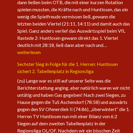
dann ließen beim OTB, die mit einer kurzen Rotation
spielen mussten, die Kräfte nach und Huntlosen, das ein
wenig die Spielfreude vermissen ließ, gewann die
letzten beiden Viertel (21:11, 14:11) und damit auch das
Spiel. Ganz anders verlief das Auswärtsspiel beim VfL
Rastede 2: Huntlosen gewann direkt das 1. Viertel
Die
deutlich mit 28:18, ließ dann aber nach und…
1.
weiterlesen
Herren
Sechster Sieg in Folge für die 1. Herren: Huntlosen
der
sichert 2. Tabellenplatz in Regionsliga
Fire
Eagles
(zu) Lange war es still auf unserer Seite was die
nehmen
Berichterstattung anging, aber natürlich waren wir nicht
wieder
untätig und haben Gas gegeben! Nach zwei Siegen, zu
an
Hause gegen die TuS Aschendorf (78:58) und auswärts
Fahrt
gegen den SV Ofenerdiek II (74:86), „überwintert“ die 1.
auf
Herren TV Huntlosen nun mit einer Bilanz von 6:2
Siegen auf dem zweiten Tabellenplatz in der
Regionsliga OL/OF. Nachdem wir ein bisschen Zeit