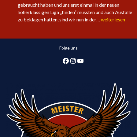
gebraucht haben und uns erst einmal in der neuen
höherklassigen Liga „finden“ mussten und auch Ausfälle
Sechster
zu beklagen hatten, sind wir nun in der…
weiterlesen
Sieg
in
Folge
Folge uns
für
die
Facebook
Instagram
YouTube
1.
Herren:
Huntlosen
sichert
2.
Tabellenplatz
in
Regionsliga