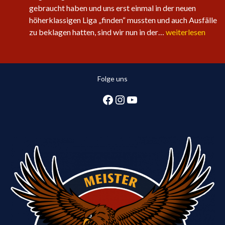
gebraucht haben und uns erst einmal in der neuen
höherklassigen Liga „finden“ mussten und auch Ausfälle
Sechster
zu beklagen hatten, sind wir nun in der…
weiterlesen
Sieg
in
Folge
Folge uns
für
die
Facebook
Instagram
YouTube
1.
Herren:
Huntlosen
sichert
2.
Tabellenplatz
in
Regionsliga