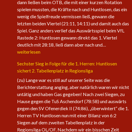
dann ließen beim OTB, die mit einer kurzen Rotation
spielen mussten, die Kräfte nach und Huntlosen, das ein
wenig die Spielfreude vermissen ließ, gewann die
letzten beiden Viertel (21:11, 14:11) und damit auch das
Spiel. Ganz anders verlief das Auswärtsspiel beim VfL
Rastede 2: Huntlosen gewann direkt das 1. Viertel
Die
deutlich mit 28:18, ließ dann aber nach und…
1.
weiterlesen
Herren
Sechster Sieg in Folge für die 1. Herren: Huntlosen
der
sichert 2. Tabellenplatz in Regionsliga
Fire
Eagles
(zu) Lange war es still auf unserer Seite was die
nehmen
Berichterstattung anging, aber natürlich waren wir nicht
wieder
untätig und haben Gas gegeben! Nach zwei Siegen, zu
an
Hause gegen die TuS Aschendorf (78:58) und auswärts
Fahrt
gegen den SV Ofenerdiek II (74:86), „überwintert“ die 1.
auf
Herren TV Huntlosen nun mit einer Bilanz von 6:2
Siegen auf dem zweiten Tabellenplatz in der
Regionsliga OL/OF. Nachdem wir ein bisschen Zeit