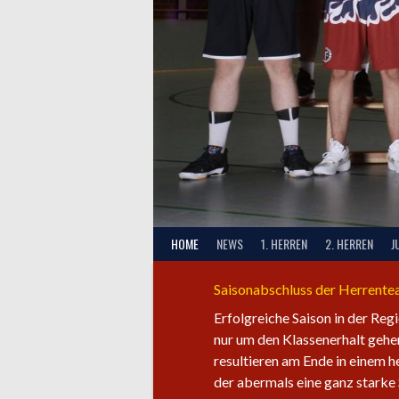
HOME
NEWS
1. HERREN
2. HERREN
J
Saisonabschluss der Herrent
Erfolgreiche Saison in der Reg
nur um den Klassenerhalt gehen
resultieren am Ende in einem 
der abermals eine ganz starke 