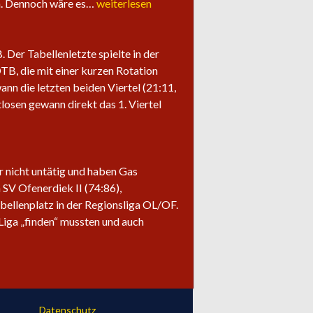
Saisonabschluss
ln. Dennoch wäre es…
weiterlesen
der
Herrenteams
Der Tabellenletzte spielte in der
OTB, die mit einer kurzen Rotation
ann die letzten beiden Viertel (21:11,
losen gewann direkt das 1. Viertel
ir nicht untätig und haben Gas
SV Ofenerdiek II (74:86),
bellenplatz in der Regionsliga OL/OF.
Liga „finden“ mussten und auch
Datenschutz