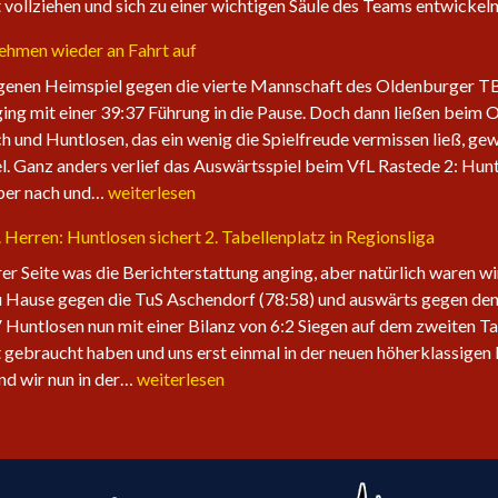
vollziehen und sich zu einer wichtigen Säule des Teams entwicke
nehmen wieder an Fahrt auf
enen Heimspiel gegen die vierte Mannschaft des Oldenburger TB. 
ging mit einer 39:37 Führung in die Pause. Doch dann ließen beim 
ch und Huntlosen, das ein wenig die Spielfreude vermissen ließ, gew
l. Ganz anders verlief das Auswärtsspiel beim VfL Rastede 2: Hunt
Die
aber nach und…
weiterlesen
1.
1. Herren: Huntlosen sichert 2. Tabellenplatz in Regionsliga
Herren
der
erer Seite was die Berichterstattung anging, aber natürlich waren w
Fire
 Hause gegen die TuS Aschendorf (78:58) und auswärts gegen den 
Eagles
 Huntlosen nun mit einer Bilanz von 6:2 Siegen auf dem zweiten Ta
nehmen
 gebraucht haben und uns erst einmal in der neuen höherklassigen 
wieder
Sechster
ind wir nun in der…
weiterlesen
an
Sieg
Fahrt
in
auf
Folge
für