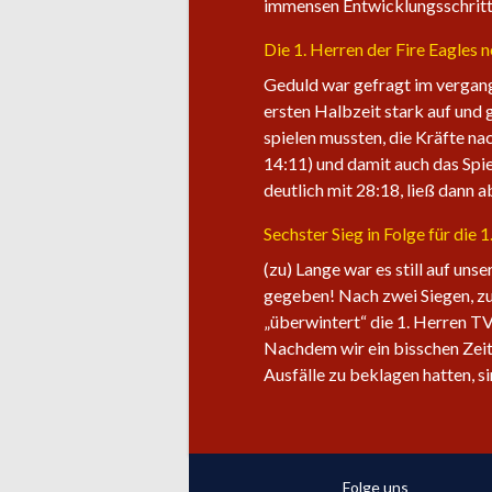
immensen Entwicklungsschritt 
Die 1. Herren der Fire Eagles 
Geduld war gefragt im vergang
ersten Halbzeit stark auf und 
spielen mussten, die Kräfte na
14:11) und damit auch das Spie
deutlich mit 28:18, ließ dann 
Sechster Sieg in Folge für die 
(zu) Lange war es still auf uns
gegeben! Nach zwei Siegen, zu
„überwintert“ die 1. Herren TV
Nachdem wir ein bisschen Zeit
Ausfälle zu beklagen hatten, s
Folge uns