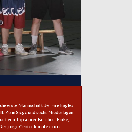
 die erste Mannschaft der Fire Eagles
llt. Zehn Siege und sechs Niederlagen
haft von Topscorer Borchert Finke,
 Der junge Center konnte einen