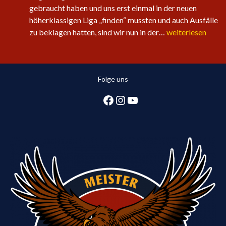
gebraucht haben und uns erst einmal in der neuen
höherklassigen Liga „finden“ mussten und auch Ausfälle
Sechster
zu beklagen hatten, sind wir nun in der…
weiterlesen
Sieg
in
Folge
Folge uns
für
die
Facebook
Instagram
YouTube
1.
Herren:
Huntlosen
sichert
2.
Tabellenplatz
in
Regionsliga