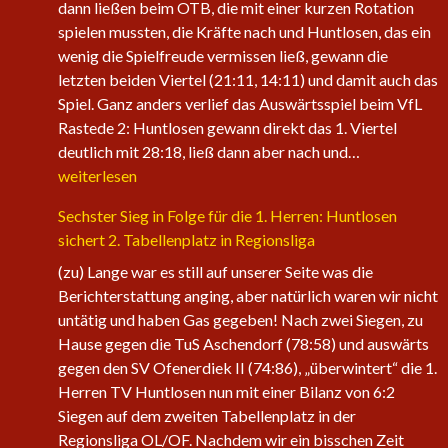
dann ließen beim OTB, die mit einer kurzen Rotation
spielen mussten, die Kräfte nach und Huntlosen, das ein
wenig die Spielfreude vermissen ließ, gewann die
letzten beiden Viertel (21:11, 14:11) und damit auch das
Spiel. Ganz anders verlief das Auswärtsspiel beim VfL
Rastede 2: Huntlosen gewann direkt das 1. Viertel
Die
deutlich mit 28:18, ließ dann aber nach und…
1.
weiterlesen
Herren
Sechster Sieg in Folge für die 1. Herren: Huntlosen
der
sichert 2. Tabellenplatz in Regionsliga
Fire
Eagles
(zu) Lange war es still auf unserer Seite was die
nehmen
Berichterstattung anging, aber natürlich waren wir nicht
wieder
untätig und haben Gas gegeben! Nach zwei Siegen, zu
an
Hause gegen die TuS Aschendorf (78:58) und auswärts
Fahrt
gegen den SV Ofenerdiek II (74:86), „überwintert“ die 1.
auf
Herren TV Huntlosen nun mit einer Bilanz von 6:2
Siegen auf dem zweiten Tabellenplatz in der
Regionsliga OL/OF. Nachdem wir ein bisschen Zeit