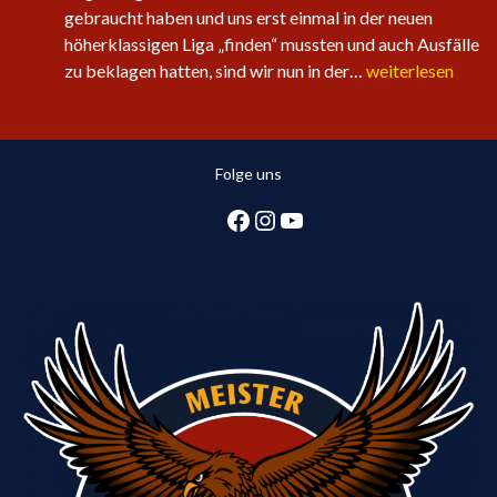
gebraucht haben und uns erst einmal in der neuen
höherklassigen Liga „finden“ mussten und auch Ausfälle
Sechster
zu beklagen hatten, sind wir nun in der…
weiterlesen
Sieg
in
Folge
Folge uns
für
die
Facebook
Instagram
YouTube
1.
Herren:
Huntlosen
sichert
2.
Tabellenplatz
in
Regionsliga