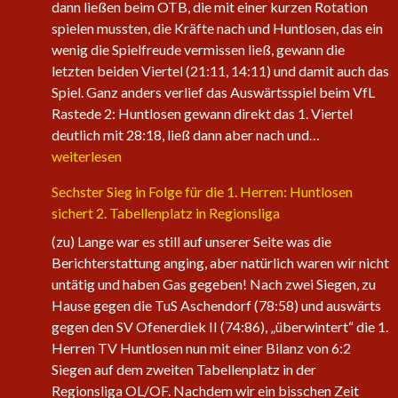
dann ließen beim OTB, die mit einer kurzen Rotation
spielen mussten, die Kräfte nach und Huntlosen, das ein
wenig die Spielfreude vermissen ließ, gewann die
letzten beiden Viertel (21:11, 14:11) und damit auch das
Spiel. Ganz anders verlief das Auswärtsspiel beim VfL
Rastede 2: Huntlosen gewann direkt das 1. Viertel
Die
deutlich mit 28:18, ließ dann aber nach und…
1.
weiterlesen
Herren
Sechster Sieg in Folge für die 1. Herren: Huntlosen
der
sichert 2. Tabellenplatz in Regionsliga
Fire
Eagles
(zu) Lange war es still auf unserer Seite was die
nehmen
Berichterstattung anging, aber natürlich waren wir nicht
wieder
untätig und haben Gas gegeben! Nach zwei Siegen, zu
an
Hause gegen die TuS Aschendorf (78:58) und auswärts
Fahrt
gegen den SV Ofenerdiek II (74:86), „überwintert“ die 1.
auf
Herren TV Huntlosen nun mit einer Bilanz von 6:2
Siegen auf dem zweiten Tabellenplatz in der
Regionsliga OL/OF. Nachdem wir ein bisschen Zeit