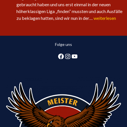
gebraucht haben und uns erst einmal in der neuen
höherklassigen Liga „finden“ mussten und auch Ausfälle
Sechster
zu beklagen hatten, sind wir nun in der…
weiterlesen
Sieg
in
Folge
Folge uns
für
die
Facebook
Instagram
YouTube
1.
Herren:
Huntlosen
sichert
2.
Tabellenplatz
in
Regionsliga