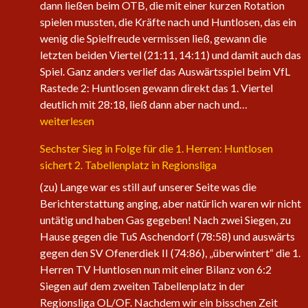
dann ließen beim OTB, die mit einer kurzen Rotation
spielen mussten, die Kräfte nach und Huntlosen, das ein
wenig die Spielfreude vermissen ließ, gewann die
letzten beiden Viertel (21:11, 14:11) und damit auch das
Spiel. Ganz anders verlief das Auswärtsspiel beim VfL
Rastede 2: Huntlosen gewann direkt das 1. Viertel
Die
deutlich mit 28:18, ließ dann aber nach und…
1.
weiterlesen
Herren
Sechster Sieg in Folge für die 1. Herren: Huntlosen
der
sichert 2. Tabellenplatz in Regionsliga
Fire
Eagles
(zu) Lange war es still auf unserer Seite was die
nehmen
Berichterstattung anging, aber natürlich waren wir nicht
wieder
untätig und haben Gas gegeben! Nach zwei Siegen, zu
an
Hause gegen die TuS Aschendorf (78:58) und auswärts
Fahrt
gegen den SV Ofenerdiek II (74:86), „überwintert“ die 1.
auf
Herren TV Huntlosen nun mit einer Bilanz von 6:2
Siegen auf dem zweiten Tabellenplatz in der
Regionsliga OL/OF. Nachdem wir ein bisschen Zeit