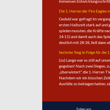
immensen Entwicklungsschritt 
Die 1. Herren der Fire Eagles 
Geduld war gefragt im vergang
ersten Halbzeit stark auf und 
spielen mussten, die Kräfte na
14:11) und damit auch das Spie
deutlich mit 28:18, ließ dann 
Sechster Sieg in Folge für die 
(zu) Lange war es still auf uns
gegeben! Nach zwei Siegen, zu
„überwintert“ die 1. Herren TV
Nachdem wir ein bisschen Zeit
Ausfälle zu beklagen hatten, s
Folge uns