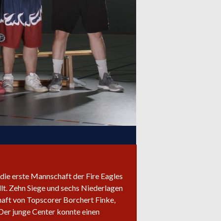
 die erste Mannschaft der Fire Eagles
llt. Zehn Siege und sechs Niederlagen
haft von Topscorer Borchert Finke,
 Der junge Center konnte einen