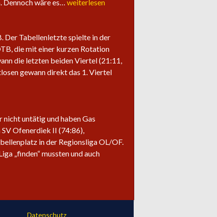
Saisonabschluss
ln. Dennoch wäre es…
weiterlesen
der
Herrenteams
Der Tabellenletzte spielte in der
OTB, die mit einer kurzen Rotation
ann die letzten beiden Viertel (21:11,
losen gewann direkt das 1. Viertel
ir nicht untätig und haben Gas
SV Ofenerdiek II (74:86),
bellenplatz in der Regionsliga OL/OF.
Liga „finden“ mussten und auch
Datenschutz