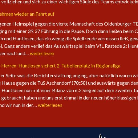
vollziehen und sich zu einer wichtigen Säule des Teams entwicke
nehmen wieder an Fahrt auf
enen Heimspiel gegen die vierte Mannschaft des Oldenburger TB. 
ging mit einer 39:37 Führung in die Pause. Doch dann ließen beim 
ch und Huntlosen, das ein wenig die Spielfreude vermissen ließ, gew
l. Ganz anders verlief das Auswärtsspiel beim VfL Rastede 2: Hunt
Die
aber nach und…
weiterlesen
1.
1. Herren: Huntlosen sichert 2. Tabellenplatz in Regionsliga
Herren
der
erer Seite was die Berichterstattung anging, aber natürlich waren w
Fire
 Hause gegen die TuS Aschendorf (78:58) und auswärts gegen den 
Eagles
 Huntlosen nun mit einer Bilanz von 6:2 Siegen auf dem zweiten Ta
nehmen
 gebraucht haben und uns erst einmal in der neuen höherklassigen 
wieder
Sechster
ind wir nun in der…
weiterlesen
an
Sieg
Fahrt
in
auf
Folge
für