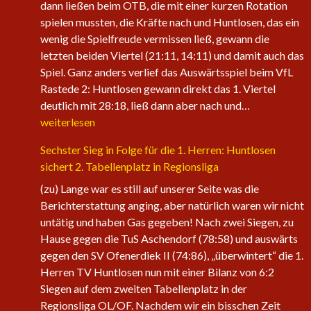
dann ließen beim OTB, die mit einer kurzen Rotation
spielen mussten, die Kräfte nach und Huntlosen, das ein
wenig die Spielfreude vermissen ließ, gewann die
letzten beiden Viertel (21:11, 14:11) und damit auch das
Spiel. Ganz anders verlief das Auswärtsspiel beim VfL
Rastede 2: Huntlosen gewann direkt das 1. Viertel
Die
deutlich mit 28:18, ließ dann aber nach und…
1.
weiterlesen
Herren
Sechster Sieg in Folge für die 1. Herren: Huntlosen
der
sichert 2. Tabellenplatz in Regionsliga
Fire
Eagles
(zu) Lange war es still auf unserer Seite was die
nehmen
Berichterstattung anging, aber natürlich waren wir nicht
wieder
untätig und haben Gas gegeben! Nach zwei Siegen, zu
an
Hause gegen die TuS Aschendorf (78:58) und auswärts
Fahrt
gegen den SV Ofenerdiek II (74:86), „überwintert“ die 1.
auf
Herren TV Huntlosen nun mit einer Bilanz von 6:2
Siegen auf dem zweiten Tabellenplatz in der
Regionsliga OL/OF. Nachdem wir ein bisschen Zeit