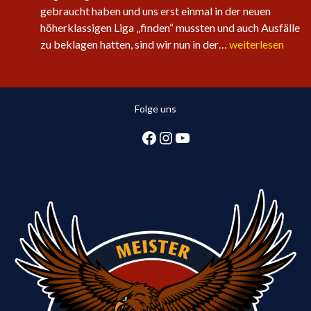
gebraucht haben und uns erst einmal in der neuen
höherklassigen Liga „finden“ mussten und auch Ausfälle
Sechster
zu beklagen hatten, sind wir nun in der…
weiterlesen
Sieg
in
Folge
Folge uns
für
die
Facebook
Instagram
YouTube
1.
Herren:
Huntlosen
sichert
2.
Tabellenplatz
in
Regionsliga