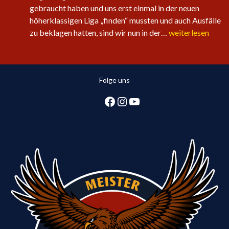
gebraucht haben und uns erst einmal in der neuen
höherklassigen Liga „finden“ mussten und auch Ausfälle
Sechster
zu beklagen hatten, sind wir nun in der…
weiterlesen
Sieg
in
Folge
Folge uns
für
die
Facebook
Instagram
YouTube
1.
Herren:
Huntlosen
sichert
2.
Tabellenplatz
in
Regionsliga