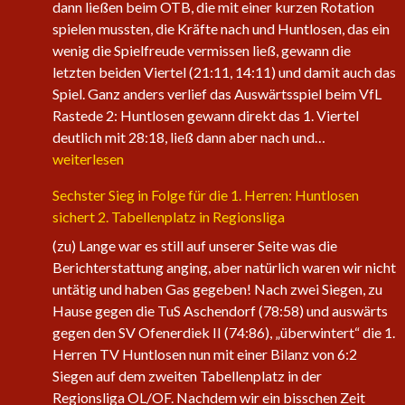
dann ließen beim OTB, die mit einer kurzen Rotation
spielen mussten, die Kräfte nach und Huntlosen, das ein
wenig die Spielfreude vermissen ließ, gewann die
letzten beiden Viertel (21:11, 14:11) und damit auch das
Spiel. Ganz anders verlief das Auswärtsspiel beim VfL
Rastede 2: Huntlosen gewann direkt das 1. Viertel
Die
deutlich mit 28:18, ließ dann aber nach und…
1.
weiterlesen
Herren
Sechster Sieg in Folge für die 1. Herren: Huntlosen
der
sichert 2. Tabellenplatz in Regionsliga
Fire
Eagles
(zu) Lange war es still auf unserer Seite was die
nehmen
Berichterstattung anging, aber natürlich waren wir nicht
wieder
untätig und haben Gas gegeben! Nach zwei Siegen, zu
an
Hause gegen die TuS Aschendorf (78:58) und auswärts
Fahrt
gegen den SV Ofenerdiek II (74:86), „überwintert“ die 1.
auf
Herren TV Huntlosen nun mit einer Bilanz von 6:2
Siegen auf dem zweiten Tabellenplatz in der
Regionsliga OL/OF. Nachdem wir ein bisschen Zeit