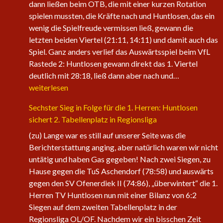
dann ließen beim OTB, die mit einer kurzen Rotation
spielen mussten, die Kräfte nach und Huntlosen, das ein
wenig die Spielfreude vermissen ließ, gewann die
letzten beiden Viertel (21:11, 14:11) und damit auch das
Spiel. Ganz anders verlief das Auswärtsspiel beim VfL
Rastede 2: Huntlosen gewann direkt das 1. Viertel
Die
deutlich mit 28:18, ließ dann aber nach und…
1.
weiterlesen
Herren
Sechster Sieg in Folge für die 1. Herren: Huntlosen
der
sichert 2. Tabellenplatz in Regionsliga
Fire
Eagles
(zu) Lange war es still auf unserer Seite was die
nehmen
Berichterstattung anging, aber natürlich waren wir nicht
wieder
untätig und haben Gas gegeben! Nach zwei Siegen, zu
an
Hause gegen die TuS Aschendorf (78:58) und auswärts
Fahrt
gegen den SV Ofenerdiek II (74:86), „überwintert“ die 1.
auf
Herren TV Huntlosen nun mit einer Bilanz von 6:2
Siegen auf dem zweiten Tabellenplatz in der
Regionsliga OL/OF. Nachdem wir ein bisschen Zeit