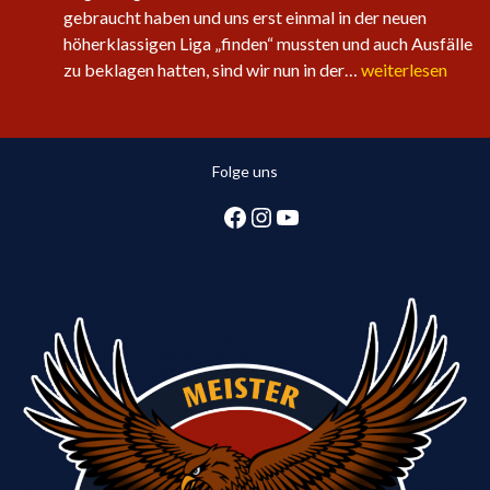
gebraucht haben und uns erst einmal in der neuen
höherklassigen Liga „finden“ mussten und auch Ausfälle
Sechster
zu beklagen hatten, sind wir nun in der…
weiterlesen
Sieg
in
Folge
Folge uns
für
die
Facebook
Instagram
YouTube
1.
Herren:
Huntlosen
sichert
2.
Tabellenplatz
in
Regionsliga