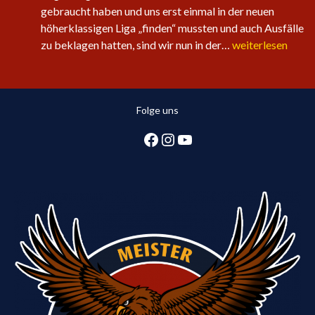
gebraucht haben und uns erst einmal in der neuen
höherklassigen Liga „finden“ mussten und auch Ausfälle
Sechster
zu beklagen hatten, sind wir nun in der…
weiterlesen
Sieg
in
Folge
Folge uns
für
die
Facebook
Instagram
YouTube
1.
Herren:
Huntlosen
sichert
2.
Tabellenplatz
in
Regionsliga