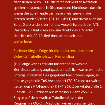
dann ließen beim OTB, die mit einer kurzen Rotation
spielen mussten, die Kräfte nach und Huntlosen, das ein
wenig die Spielfreude vermissen ließ, gewann die
letzten beiden Viertel (21:11, 14:11) und damit auch das
Spiel. Ganz anders verlief das Auswärtsspiel beim VfL
Rastede 2: Huntlosen gewann direkt das 1. Viertel
Die
deutlich mit 28:18, ließ dann aber nach und…
1.
weiterlesen
Herren
Sechster Sieg in Folge für die 1. Herren: Huntlosen
der
sichert 2. Tabellenplatz in Regionsliga
Fire
Eagles
(zu) Lange war es still auf unserer Seite was die
nehmen
Berichterstattung anging, aber natürlich waren wir nicht
wieder
untätig und haben Gas gegeben! Nach zwei Siegen, zu
an
Hause gegen die TuS Aschendorf (78:58) und auswärts
Fahrt
gegen den SV Ofenerdiek II (74:86), „überwintert“ die 1.
auf
Herren TV Huntlosen nun mit einer Bilanz von 6:2
Siegen auf dem zweiten Tabellenplatz in der
Regionsliga OL/OF. Nachdem wir ein bisschen Zeit