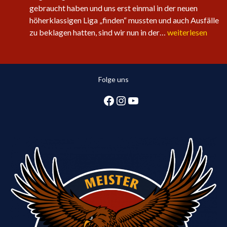
gebraucht haben und uns erst einmal in der neuen
höherklassigen Liga „finden“ mussten und auch Ausfälle
Sechster
zu beklagen hatten, sind wir nun in der…
weiterlesen
Sieg
in
Folge
Folge uns
für
die
Facebook
Instagram
YouTube
1.
Herren:
Huntlosen
sichert
2.
Tabellenplatz
in
Regionsliga