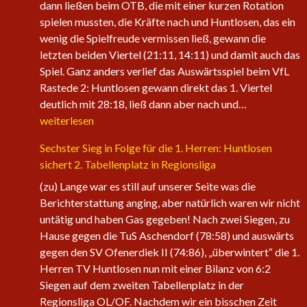
dann ließen beim OTB, die mit einer kurzen Rotation
spielen mussten, die Kräfte nach und Huntlosen, das ein
wenig die Spielfreude vermissen ließ, gewann die
letzten beiden Viertel (21:11, 14:11) und damit auch das
Spiel. Ganz anders verlief das Auswärtsspiel beim VfL
Rastede 2: Huntlosen gewann direkt das 1. Viertel
Die
deutlich mit 28:18, ließ dann aber nach und…
1.
weiterlesen
Herren
Sechster Sieg in Folge für die 1. Herren: Huntlosen
der
sichert 2. Tabellenplatz in Regionsliga
Fire
Eagles
(zu) Lange war es still auf unserer Seite was die
nehmen
Berichterstattung anging, aber natürlich waren wir nicht
wieder
untätig und haben Gas gegeben! Nach zwei Siegen, zu
an
Hause gegen die TuS Aschendorf (78:58) und auswärts
Fahrt
gegen den SV Ofenerdiek II (74:86), „überwintert“ die 1.
auf
Herren TV Huntlosen nun mit einer Bilanz von 6:2
Siegen auf dem zweiten Tabellenplatz in der
Regionsliga OL/OF. Nachdem wir ein bisschen Zeit