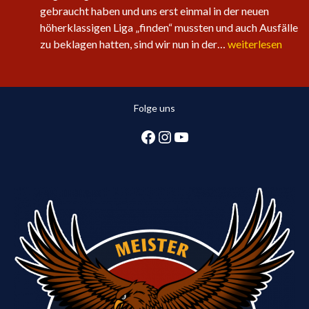
gebraucht haben und uns erst einmal in der neuen
höherklassigen Liga „finden“ mussten und auch Ausfälle
Sechster
zu beklagen hatten, sind wir nun in der…
weiterlesen
Sieg
in
Folge
Folge uns
für
die
Facebook
Instagram
YouTube
1.
Herren:
Huntlosen
sichert
2.
Tabellenplatz
in
Regionsliga