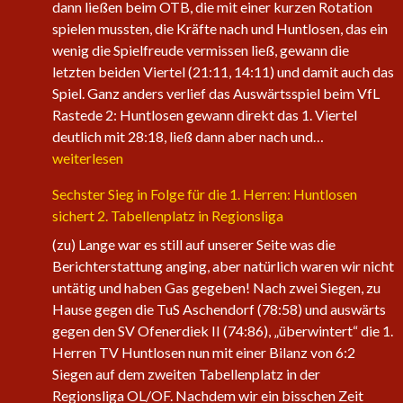
dann ließen beim OTB, die mit einer kurzen Rotation
spielen mussten, die Kräfte nach und Huntlosen, das ein
wenig die Spielfreude vermissen ließ, gewann die
letzten beiden Viertel (21:11, 14:11) und damit auch das
Spiel. Ganz anders verlief das Auswärtsspiel beim VfL
Rastede 2: Huntlosen gewann direkt das 1. Viertel
Die
deutlich mit 28:18, ließ dann aber nach und…
1.
weiterlesen
Herren
Sechster Sieg in Folge für die 1. Herren: Huntlosen
der
sichert 2. Tabellenplatz in Regionsliga
Fire
Eagles
(zu) Lange war es still auf unserer Seite was die
nehmen
Berichterstattung anging, aber natürlich waren wir nicht
wieder
untätig und haben Gas gegeben! Nach zwei Siegen, zu
an
Hause gegen die TuS Aschendorf (78:58) und auswärts
Fahrt
gegen den SV Ofenerdiek II (74:86), „überwintert“ die 1.
auf
Herren TV Huntlosen nun mit einer Bilanz von 6:2
Siegen auf dem zweiten Tabellenplatz in der
Regionsliga OL/OF. Nachdem wir ein bisschen Zeit