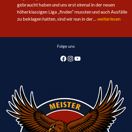
gebraucht haben und uns erst einmal in der neuen
höherklassigen Liga „finden“ mussten und auch Ausfälle
Sechster
zu beklagen hatten, sind wir nun in der…
weiterlesen
Sieg
in
Folge
Folge uns
für
die
Facebook
Instagram
YouTube
1.
Herren:
Huntlosen
sichert
2.
Tabellenplatz
in
Regionsliga