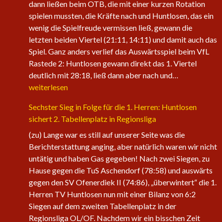
dann ließen beim OTB, die mit einer kurzen Rotation
spielen mussten, die Kräfte nach und Huntlosen, das ein
wenig die Spielfreude vermissen ließ, gewann die
letzten beiden Viertel (21:11, 14:11) und damit auch das
Spiel. Ganz anders verlief das Auswärtsspiel beim VfL
Rastede 2: Huntlosen gewann direkt das 1. Viertel
Die
deutlich mit 28:18, ließ dann aber nach und…
1.
weiterlesen
Herren
Sechster Sieg in Folge für die 1. Herren: Huntlosen
der
sichert 2. Tabellenplatz in Regionsliga
Fire
Eagles
(zu) Lange war es still auf unserer Seite was die
nehmen
Berichterstattung anging, aber natürlich waren wir nicht
wieder
untätig und haben Gas gegeben! Nach zwei Siegen, zu
an
Hause gegen die TuS Aschendorf (78:58) und auswärts
Fahrt
gegen den SV Ofenerdiek II (74:86), „überwintert“ die 1.
auf
Herren TV Huntlosen nun mit einer Bilanz von 6:2
Siegen auf dem zweiten Tabellenplatz in der
Regionsliga OL/OF. Nachdem wir ein bisschen Zeit