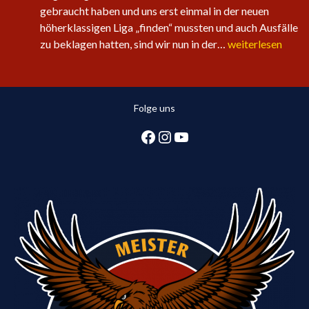
gebraucht haben und uns erst einmal in der neuen
höherklassigen Liga „finden“ mussten und auch Ausfälle
Sechster
zu beklagen hatten, sind wir nun in der…
weiterlesen
Sieg
in
Folge
Folge uns
für
die
Facebook
Instagram
YouTube
1.
Herren:
Huntlosen
sichert
2.
Tabellenplatz
in
Regionsliga