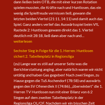
dann ließen beim OTB, die mit einer kurzen Rotation
spielen mussten, die Kräfte nach und Huntlosen, das ein
wenig die Spielfreude vermissen ließ, gewann die
letzten beiden Viertel (21:11, 14:11) und damit auch das
Spiel. Ganz anders verlief das Auswärtsspiel beim VfL
Rastede 2: Huntlosen gewann direkt das 1. Viertel
Die
deutlich mit 28:18, ließ dann aber nach und…
1.
weiterlesen
Herren
Sechster Sieg in Folge für die 1. Herren: Huntlosen
der
sichert 2. Tabellenplatz in Regionsliga
Fire
Eagles
(zu) Lange war es still auf unserer Seite was die
nehmen
Berichterstattung anging, aber natürlich waren wir nicht
wieder
untätig und haben Gas gegeben! Nach zwei Siegen, zu
an
Hause gegen die TuS Aschendorf (78:58) und auswärts
Fahrt
gegen den SV Ofenerdiek II (74:86), „überwintert“ die 1.
auf
Herren TV Huntlosen nun mit einer Bilanz von 6:2
Siegen auf dem zweiten Tabellenplatz in der
Regionsliga OL/OF. Nachdem wir ein bisschen Zeit