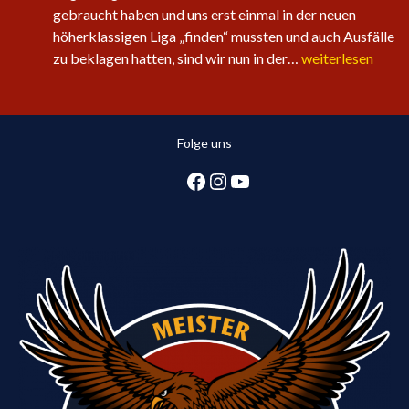
gebraucht haben und uns erst einmal in der neuen
höherklassigen Liga „finden“ mussten und auch Ausfälle
Sechster
zu beklagen hatten, sind wir nun in der…
weiterlesen
Sieg
in
Folge
Folge uns
für
die
Facebook
Instagram
YouTube
1.
Herren:
Huntlosen
sichert
2.
Tabellenplatz
in
Regionsliga