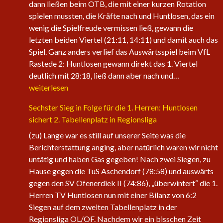
dann ließen beim OTB, die mit einer kurzen Rotation
spielen mussten, die Kräfte nach und Huntlosen, das ein
wenig die Spielfreude vermissen ließ, gewann die
letzten beiden Viertel (21:11, 14:11) und damit auch das
Spiel. Ganz anders verlief das Auswärtsspiel beim VfL
Rastede 2: Huntlosen gewann direkt das 1. Viertel
Die
deutlich mit 28:18, ließ dann aber nach und…
1.
weiterlesen
Herren
Sechster Sieg in Folge für die 1. Herren: Huntlosen
der
sichert 2. Tabellenplatz in Regionsliga
Fire
Eagles
(zu) Lange war es still auf unserer Seite was die
nehmen
Berichterstattung anging, aber natürlich waren wir nicht
wieder
untätig und haben Gas gegeben! Nach zwei Siegen, zu
an
Hause gegen die TuS Aschendorf (78:58) und auswärts
Fahrt
gegen den SV Ofenerdiek II (74:86), „überwintert“ die 1.
auf
Herren TV Huntlosen nun mit einer Bilanz von 6:2
Siegen auf dem zweiten Tabellenplatz in der
Regionsliga OL/OF. Nachdem wir ein bisschen Zeit