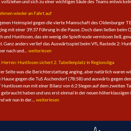
vollziehen und sich zu einer wichtigen Säule des Teams entwicke
nehmen wieder an Fahrt auf
enen Heimspiel gegen die vierte Mannschaft des Oldenburger TB. 
ging mit einer 39:37 Führung in die Pause. Doch dann ließen beim 
ch und Huntlosen, das ein wenig die Spielfreude vermissen ließ, gew
l. Ganz anders verlief das Auswärtsspiel beim VfL Rastede 2: Hunt
Die
aber nach und…
weiterlesen
1.
1. Herren: Huntlosen sichert 2. Tabellenplatz in Regionsliga
Herren
der
erer Seite was die Berichterstattung anging, aber natürlich waren w
Fire
 Hause gegen die TuS Aschendorf (78:58) und auswärts gegen den 
Eagles
 Huntlosen nun mit einer Bilanz von 6:2 Siegen auf dem zweiten Ta
nehmen
 gebraucht haben und uns erst einmal in der neuen höherklassigen 
wieder
Sechster
ind wir nun in der…
weiterlesen
an
Sieg
Fahrt
in
auf
Folge
für