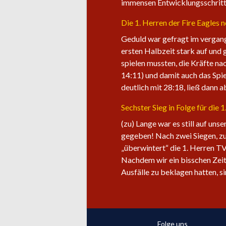
immensen Entwicklungsschritt 
Die 1. Herren der Fire Eagles 
Geduld war gefragt im vergang
ersten Halbzeit stark auf und 
spielen mussten, die Kräfte na
14:11) und damit auch das Spie
deutlich mit 28:18, ließ dann 
Sechster Sieg in Folge für die 
(zu) Lange war es still auf uns
gegeben! Nach zwei Siegen, zu
„überwintert“ die 1. Herren TV
Nachdem wir ein bisschen Zeit
Ausfälle zu beklagen hatten, s
Folge uns