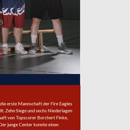
 die erste Mannschaft der Fire Eagles
llt. Zehn Siege und sechs Niederlagen
haft von Topscorer Borchert Finke,
 Der junge Center konnte einen