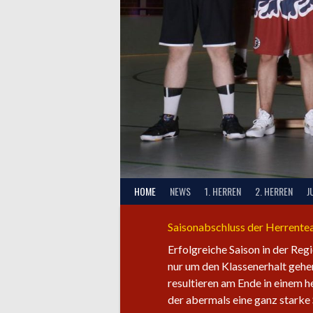
HOME
NEWS
1. HERREN
2. HERREN
J
Saisonabschluss der Herrent
Erfolgreiche Saison in der Reg
nur um den Klassenerhalt gehen
resultieren am Ende in einem 
der abermals eine ganz starke 