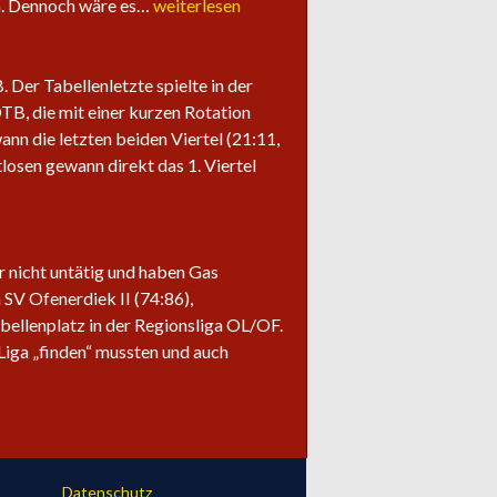
Saisonabschluss
ln. Dennoch wäre es…
weiterlesen
der
Herrenteams
Der Tabellenletzte spielte in der
OTB, die mit einer kurzen Rotation
ann die letzten beiden Viertel (21:11,
losen gewann direkt das 1. Viertel
ir nicht untätig und haben Gas
SV Ofenerdiek II (74:86),
bellenplatz in der Regionsliga OL/OF.
Liga „finden“ mussten und auch
Datenschutz