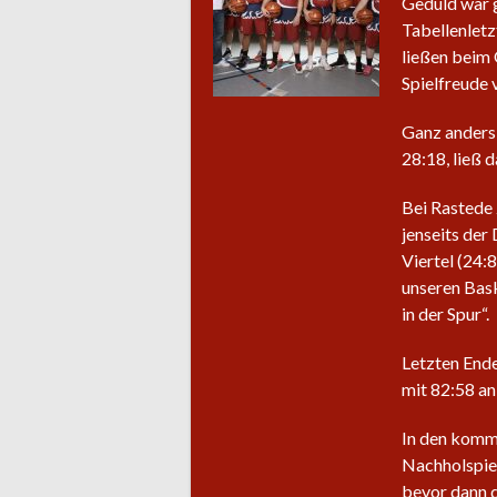
Geduld war 
Tabellenletz
ließen beim 
Spielfreude 
Ganz anders 
28:18, ließ 
Bei Rastede 
jenseits der
Viertel (24:
unseren Bask
in der Spur“.
Letzten End
mit 82:58 an 
In den komm
Nachholspiel
bevor dann 