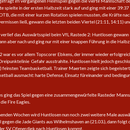
gefragt im vergangenen Heimspiel gegen die vierte Mannschaft d
te spielte in der ersten Halbzeit stark auf und ging mit einer 39:3
OTB, die mit einer kurzen Rotation spielen mussten, die Kräfte nac
vermissen ließ, gewann die letzten beiden Viertel (21:11, 14:11) un
verlief das Auswärtsspiel beim VfL Rastede 2: Huntlosen gewann di
dann aber nach und ging nur mit einer knappen Führung in die Halbz
2 war es vor allem Topscorer Ebkens, der immer wieder erfolgre
 Dreipunktelinie Gefahr ausstrahlte. Huntlosen hielt jedoch geschl
8) feinsten Teambasketball. Trainer Maerten zeigte sich begeister
etball ausmacht: harte Defense, Einsatz füreinander und bedingun
es ging das Spiel gegen eine zusammengewürfelte Rasteder Mannsc
die Fire Eagles.
enden Wochen wird Huntlosen nun noch zwei weitere Male auswärt
 gegen die Jade Giants aus Wilhelmshaven an (21.03.), dann folgt 
der SV Ofenerdiek nach Huntlosen kommt.