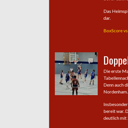
Das Heimspie
dar.
BoxScore vs.
Doppel
Die erste M
Tabellennach
Denn auch di
Nordenham.
Insbesondere
bereit war. 
deutlich mit