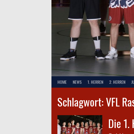
HOME
NEWS
1. HERREN
2. HERREN
J
Schlagwort:
VFL Ra
Die 1.