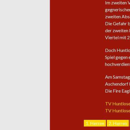
Im zweiten V
gegnerischen
zweiten Absc
Die Gefahr b
der zweiten 
Viertel mit 2
Doch Huntlos
Spiel gegen 
hochverdient
Am Samstag, 
Aschendorf I
Die Fire Eag
TV Huntlose
TV Huntlosen
1. Herren
2. Herren