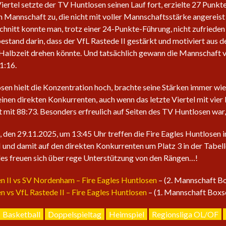
iertel setzte der TV Huntlosen seinen Lauf fort, erzielte 27 Punkt
 Mannschaft zu, die nicht mit voller Mannschaftsstärke angereist 
hnitt konnte man, trotz einer 24-Punkte-Führung, nicht zufrieden 
estand darin, dass der VfL Rastede II gestärkt und motiviert aus 
Halbzeit drehen könnte. Und tatsächlich gewann die Mannschaft v
1:16.
en hielt die Konzentration hoch, brachte seine Stärken immer wi
einen direkten Konkurrenten, auch wenn das letzte Viertel mit vier
 mit 88:73. Besonders erfreulich auf Seiten des TV Huntlosen war, 
den 29.11.2025, um 13:45 Uhr treffen die Fire Eagles Huntlosen 
 und damit auf den direkten Konkurrenten um Platz 3 in der Tabelle
les freuen sich über rege Unterstützung von den Rängen…!
n II vs SV Nordenham – Fire Eagles Huntlosen
– (2. Mannschaft Bo
 vs VfL Rastede II – Fire Eagles Huntlosen
– (1. Mannschaft Boxsc
Basketball
Doppelspieltag
Heimspiel
Regionsliga OL/OF