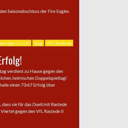
 den Saisonabschluss der Fire Eagles
ionsliga OL/OF
Sieg
VFL Rastede
Erfolg!
tag verdient zu Hause gegen den
eichen, heimischen Doppelspieltag!
alle einen 73:67 Erfolg über
 dass sie für das Duell mit Rastede
Viertel gegen den VfL Rastede II