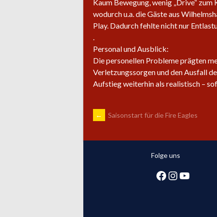
Kaum Bewegung, wenig „Drive“ zum Kor
wodurch u.a. die Gäste aus Wilhelmsha
Play. Dadurch fehlte nicht nur Entla
.
Personal und Ausblick:
Die personellen Probleme prägten mer
Verletzungssorgen und den Ausfall de
Aufstieg weiterhin als realistisch – 
ARTIKEL-
←
Saisonstart für die Fire Eagles
NAVIGATION
Folge uns
Facebook
Instagra
YouTub