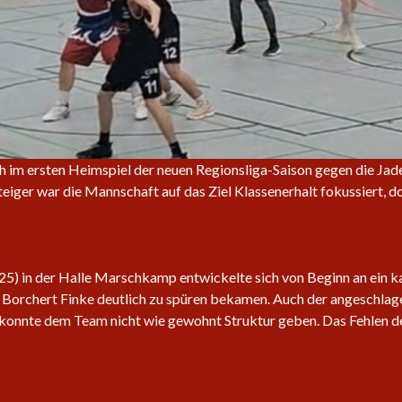
h im ersten Heimspiel der neuen Regionsliga-Saison gegen die Jad
eiger war die Mannschaft auf das Ziel Klassenerhalt fokussiert, do
5) in der Halle Marschkamp entwickelte sich von Beginn an ein k
r Borchert Finke deutlich zu spüren bekamen. Auch der angeschlag
, konnte dem Team nicht wie gewohnt Struktur geben. Das Fehlen d