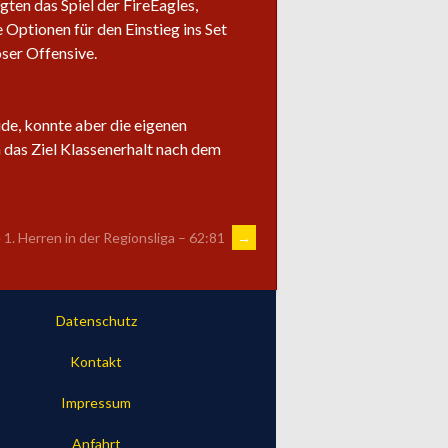
ten das Spiel der FireEagles,
 Optionen für den Einstieg ins Set
ser Offensive.
de, konnte aber die eigenen
 das Ziel Klassenerhalt nach dem
e 1. Herren in der Regionsliga – 62:81
→
Datenschutz
Kontakt
Impressum
Anfahrt