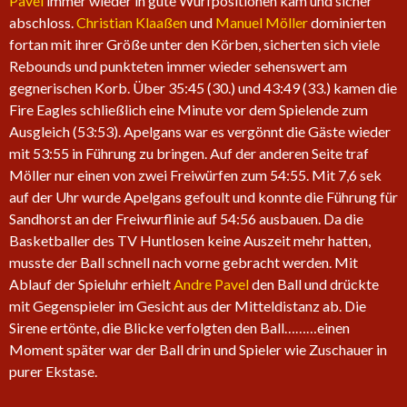
Pavel
immer wieder in gute Wurfpositionen kam und sicher
abschloss.
Christian Klaaßen
und
Manuel Möller
dominierten
fortan mit ihrer Größe unter den Körben, sicherten sich viele
Rebounds und punkteten immer wieder sehenswert am
gegnerischen Korb. Über 35:45 (30.) und 43:49 (33.) kamen die
Fire Eagles schließlich eine Minute vor dem Spielende zum
Ausgleich (53:53). Apelgans war es vergönnt die Gäste wieder
mit 53:55 in Führung zu bringen. Auf der anderen Seite traf
Möller nur einen von zwei Freiwürfen zum 54:55. Mit 7,6 sek
auf der Uhr wurde Apelgans gefoult und konnte die Führung für
Sandhorst an der Freiwurflinie auf 54:56 ausbauen. Da die
Basketballer des TV Huntlosen keine Auszeit mehr hatten,
musste der Ball schnell nach vorne gebracht werden. Mit
Ablauf der Spieluhr erhielt
Andre Pavel
den Ball und drückte
mit Gegenspieler im Gesicht aus der Mitteldistanz ab. Die
Sirene ertönte, die Blicke verfolgten den Ball………einen
Moment später war der Ball drin und Spieler wie Zuschauer in
purer Ekstase.