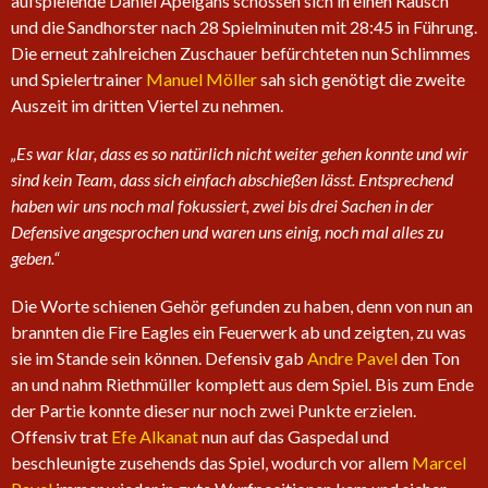
aufspielende Daniel Apelgans schossen sich in einen Rausch
und die Sandhorster nach 28 Spielminuten mit 28:45 in Führung.
Die erneut zahlreichen Zuschauer befürchteten nun Schlimmes
und Spielertrainer
Manuel Möller
sah sich genötigt die zweite
Auszeit im dritten Viertel zu nehmen.
„Es war klar, dass es so natürlich nicht weiter gehen konnte und wir
sind kein Team, dass sich einfach abschießen lässt. Entsprechend
haben wir uns noch mal fokussiert, zwei bis drei Sachen in der
Defensive angesprochen und waren uns einig, noch mal alles zu
geben.“
Die Worte schienen Gehör gefunden zu haben, denn von nun an
brannten die Fire Eagles ein Feuerwerk ab und zeigten, zu was
sie im Stande sein können. Defensiv gab
Andre Pavel
den Ton
an und nahm Riethmüller komplett aus dem Spiel. Bis zum Ende
der Partie konnte dieser nur noch zwei Punkte erzielen.
Offensiv trat
Efe Alkanat
nun auf das Gaspedal und
beschleunigte zusehends das Spiel, wodurch vor allem
Marcel