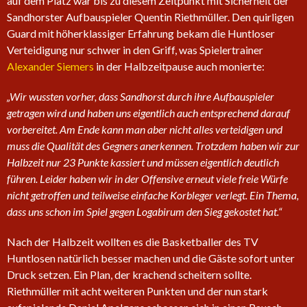
auf dem Platz war bis zu diesem Zeitpunkt mit Sicherheit der
Sandhorster Aufbauspieler Quentin Riethmüller. Den quirligen
Guard mit höherklassiger Erfahrung bekam die Huntloser
Verteidigung nur schwer in den Griff, was Spielertrainer
Alexander Siemers
in der Halbzeitpause auch monierte:
„Wir wussten vorher, dass Sandhorst durch ihre Aufbauspieler
getragen wird und haben uns eigentlich auch entsprechend darauf
vorbereitet. Am Ende kann man aber nicht alles verteidigen und
muss die Qualität des Gegners anerkennen. Trotzdem haben wir zur
Halbzeit nur 23 Punkte kassiert und müssen eigentlich deutlich
führen. Leider haben wir in der Offensive erneut viele freie Würfe
nicht getroffen und teilweise einfache Korbleger verlegt. Ein Thema,
dass uns schon im Spiel gegen Logabirum den Sieg gekostet hat.“
Nach der Halbzeit wollten es die Basketballer des TV
Huntlosen natürlich besser machen und die Gäste sofort unter
Druck setzen. Ein Plan, der krachend scheitern sollte.
Riethmüller mit acht weiteren Punkten und der nun stark