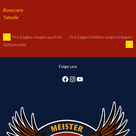
Boxscore
Tabelle
ARTIKEL-
←
Fire Eagles siegen auch im
Fire Eagles bleiben ungeschlagen
→
Spitzenspiel
NAVIGATION
Folge uns
Facebook
Instagram
YouTube