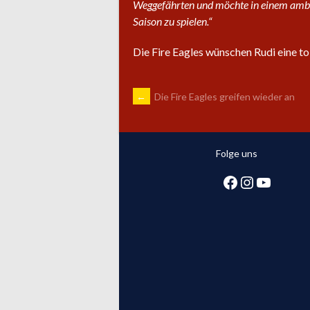
Weggefährten und möchte in einem ambit
Saison zu spielen.“
Die Fire Eagles wünschen Rudi eine tol
ARTIKEL-
←
Die Fire Eagles greifen wieder an
NAVIGATION
Folge uns
Facebook
Instagra
YouTub