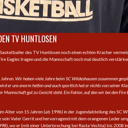
DEN TV HUNTLOSEN
 Basketballer des TV Huntlosen noch einen echten Kracher vermel
re Eagles tragen und die Mannschaft noch mal deutlich verstärken
 10 Jahren. Wir haben viele Jahre beim SC Wildeshausen zusammen gespi
rd er uns enorm helfen und auch sportlich hat er nichts von seiner Kla
jeder Mannschaft gut zu Gesicht steht. Ein Faktor, auf den wir bei den Fir
im Alter von 15 Jahren (ab 1996) in der Jugendabteilung des SC Wi
 wie sein Vater Gerrit und hervorragend mit dem orangenen Leder u
98), wo er (mit einer Unterbrechung bei Rasta Vechta) bis 2008 in