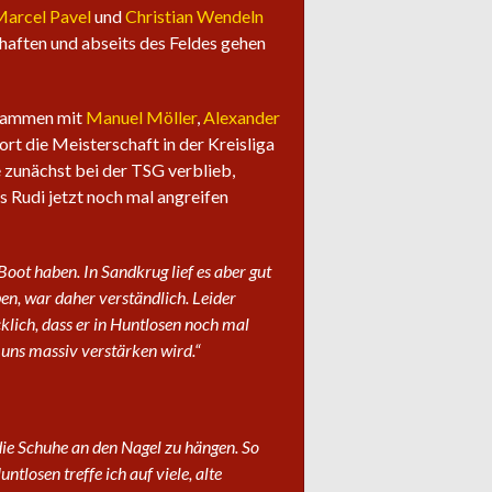
arcel Pavel
und
Christian Wendeln
haften und abseits des Feldes gehen
zusammen mit
Manuel Möller
,
Alexander
t die Meisterschaft in der Kreisliga
e zunächst bei der TSG verblieb,
s Rudi jetzt noch mal angreifen
oot haben. In Sandkrug lief es aber gut
en, war daher verständlich. Leider
cklich, dass er in Huntlosen noch mal
 uns massiv verstärken wird.“
die Schuhe an den Nagel zu hängen. So
tlosen treffe ich auf viele, alte