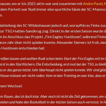
hausen, wo er bis 2021 aktiv war und zusammen mit
Andre Pavel
,
M
f dem Parkett war Rudi immer eine sportliche Säule der SC-Mannsc
o.
llabteilung des SC Wildeshausen jedoch auf, woraufhin es Finke 
ur TSG Hatten-Sandkrug zog. Direkt in der ersten Saison wurde dor
n im Anschluss das Projekt „Fire Eagles Huntlosen“, während Fink
nze Jahr über nicht spielen konnte. Alexander Siemers ist froh, das
 Huntlosen entschieden hat:
eißen lassen und wollten Rudi schon beim Start der Fire Eagles mit im B
st in den Startlöchern. Die Entscheidung, erst mal bei der TSG zu bleib
ss er das ganze letzte Jahr überhaupt nicht spielen konnte. Wir sind glü
Klasse müssen wir nicht reden. Vom ersten Training an war klar, dass er
einem Wechsel:
im Raum, das ist doch klar. Aber noch ist nicht die Zeit gekommen, um 
ielen und habe den Basketball in der letzten Saison auch vermisst. In Hun