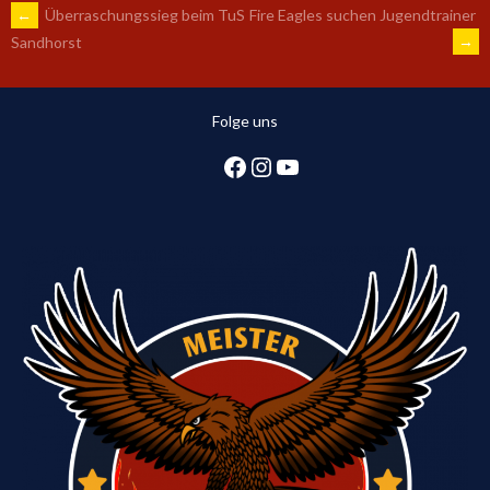
ARTIKEL-
←
Überraschungssieg beim TuS
Fire Eagles suchen Jugendtrainer
→
Sandhorst
NAVIGATION
Folge uns
Facebook
Instagram
YouTube